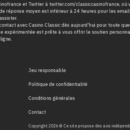
nofrance et Twitter à twitter.com/classiccasinofrance, où 
de réponse moyen est inférieur à 24 heures pour les emails,
assister.
contact avec Casino Classic dès aujourd’hui pour toute ques
 expérimentée est prête à vous offrir le soutien personna
ligne.
Jeu responsable
Politique de confidentialité
Conditions générales
Contact
Copyright 2026 © Ce site propose des avis indépendant