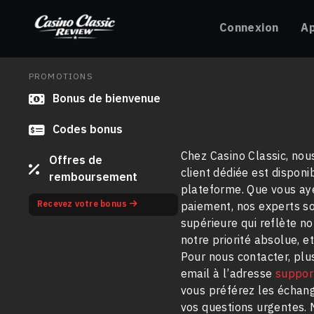
Connexion
A
PROMOTIONS
Bonus de bienvenue
Codes bonus
Chez Casino Classic, nou
Offres de
client dédiée est dispon
remboursement
plateforme. Que vous aye
Recevez votre bonus
paiement, nos experts so
supérieure qui reflète no
notre priorité absolue, 
Pour nous contacter, plus
email à l’adresse
suppor
vous préférez les échang
vos questions urgentes.