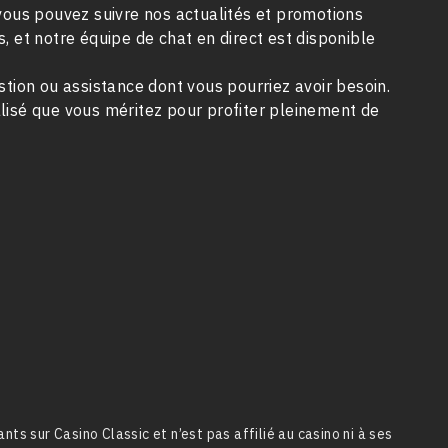
vous pouvez suivre nos actualités et promotions
 et notre équipe de chat en direct est disponible
tion ou assistance dont vous pourriez avoir besoin.
lisé que vous méritez pour profiter pleinement de
s sur Casino Classic et n’est pas affilié au casino ni à ses