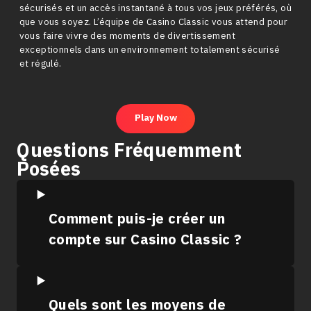
sécurisés et un accès instantané à tous vos jeux préférés, où
que vous soyez. L’équipe de Casino Classic vous attend pour
vous faire vivre des moments de divertissement
exceptionnels dans un environnement totalement sécurisé
et régulé.
Play Now
Questions Fréquemment
Posées
Comment puis-je créer un
compte sur Casino Classic ?
Quels sont les moyens de