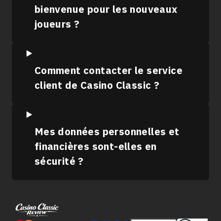
bienvenue pour les nouveaux
joueurs ?
Comment contacter le service
client de Casino Classic ?
Mes données personnelles et
financières sont-elles en
sécurité ?