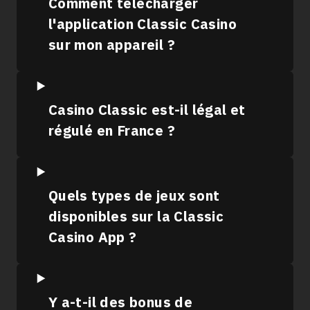
Comment télécharger
l'application Classic Casino
sur mon appareil ?
Casino Classic est-il légal et
régulé en France ?
Quels types de jeux sont
disponibles sur la Classic
Casino App ?
Y a-t-il des bonus de